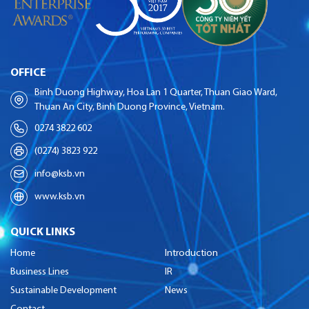
OFFICE
Binh Duong Highway, Hoa Lan 1 Quarter, Thuan Giao Ward,
Thuan An City, Binh Duong Province, Vietnam.
0274 3822 602
(0274) 3823 922
info@ksb.vn
www.ksb.vn
QUICK LINKS
Home
Introduction
Business Lines
IR
Sustainable Development
News