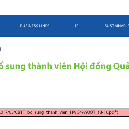
BUSINESS LINES
IR
SUSTAINABL
ị
Bổ sung thành viên Hội đồng Qu
ds/2017/03/CBTT_bo_sung_thanh_vien_H%C4%90QT_t8-16.pdf".