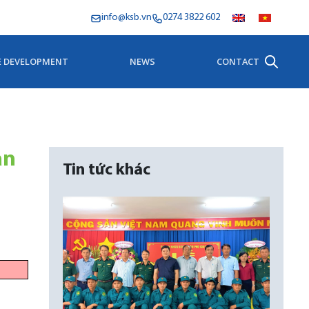
info@ksb.vn
0274 3822 602
E DEVELOPMENT
NEWS
CONTACT
ản
Tin tức khác