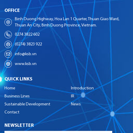
OFFICE
Binh Duong Highway, Hoa Lan 1 Quarter, Thuan Giao Ward,
Thuan An City, Binh Duong Province, Vietnam.
0274 3822 602
(0274) 3823 922
info@ksb.vn
www.ksb.vn
QUICK LINKS
Home
Introduction
Business Lines
IR
Sustainable Development
News
Contact
NEWSLETTER