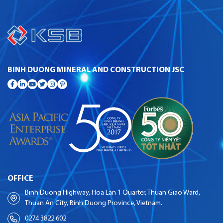
BINH DUONG MINERAL AND CONSTRUCTION JSC
OFFICE
Binh Duong Highway, Hoa Lan 1 Quarter, Thuan Giao Ward,
Thuan An City, Binh Duong Province, Vietnam.
0274 3822 602