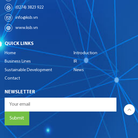
(0274) 3823 922
info@ksb.vn
www.ksb.vn
QUICK LINKS
Home
Introduction
Business Lines
IR
Sustainable Development
News
Contact
NEWSLETTER