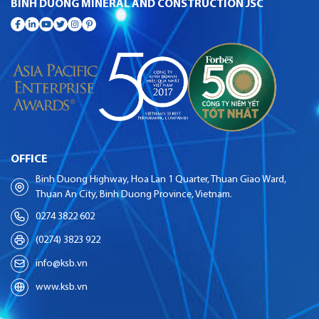
BINH DUONG MINERAL AND CONSTRUCTION JSC
OFFICE
Binh Duong Highway, Hoa Lan 1 Quarter, Thuan Giao Ward,
Thuan An City, Binh Duong Province, Vietnam.
0274 3822 602
(0274) 3823 922
info@ksb.vn
www.ksb.vn