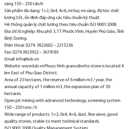
sàng 150 – 250 tấn/h
Sản phẩm đa dạng: 1×2, 0x4, 4×6, mi bụi, mi sàng, đá hộc chất
lượng tốt, ổn định đáp ứng các tiêu chuẩn kỹ thuật.
Hệ thống quản lý chất lượng theo tiêu chuẩn ISO 9001:2008
Địa chỉ Xí nghiệp: Khu phố 3, TT Phước Vĩnh, Huyện Phú Giáo, Tỉnh
Bình Dương.
Điện thoại: 0274. 3822602 – 2215236
Fax: 0274.3823922 – 3674185
Email: info@ksb.vn
Website: www.ksb.vn
Phuoc Vinh granodiorite stone is located 4
km East of Phu Giao District.
Area of ​​23 hectares, the reserve of 6 million m3 / year, the
annual capacity of 1 million m3, the expansion plan of 30
hectares.
Open pit mining with advanced technology, screening system
150 – 250 tons / h
Wide range of products: 1×2, 0x4, 4×6, dust, fine sieve, good
quality stones, stable to meet technical standards.
ISO 9001:2008 Quality Management System