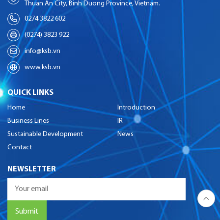
Thuan An City, Binh Duong Province, Vietnam.
0274 3822 602
(0274) 3823 922
info@ksb.vn
www.ksb.vn
QUICK LINKS
Home
Introduction
Business Lines
IR
Sustainable Development
News
Contact
NEWSLETTER