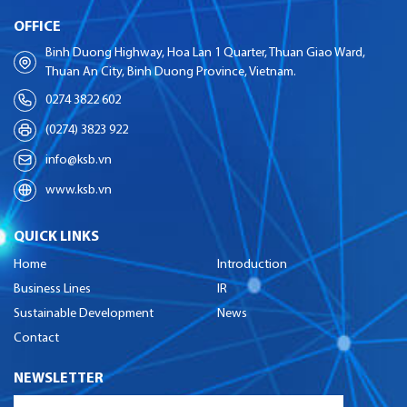
OFFICE
Binh Duong Highway, Hoa Lan 1 Quarter, Thuan Giao Ward,
Thuan An City, Binh Duong Province, Vietnam.
0274 3822 602
(0274) 3823 922
info@ksb.vn
www.ksb.vn
QUICK LINKS
Home
Introduction
Business Lines
IR
Sustainable Development
News
Contact
NEWSLETTER