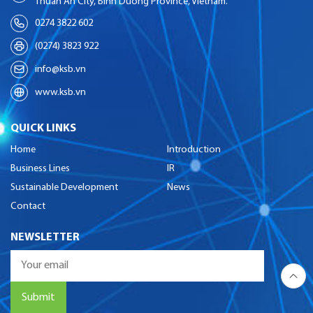
Thuan An City, Binh Duong Province, Vietnam.
0274 3822 602
(0274) 3823 922
info@ksb.vn
www.ksb.vn
QUICK LINKS
Home
Introduction
Business Lines
IR
Sustainable Development
News
Contact
NEWSLETTER