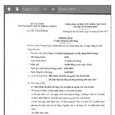
Page
1
/
2
Zoom
100%