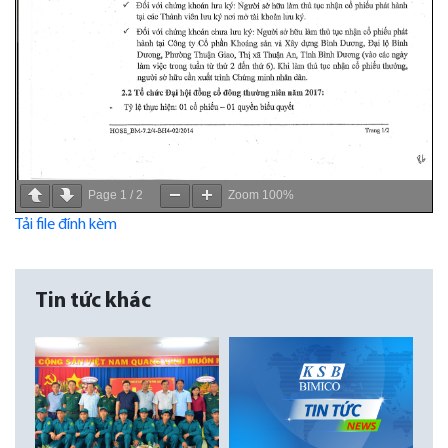
Page
1
/
2
Zoom
100%
Tải file đính kèm
Tin tức khác