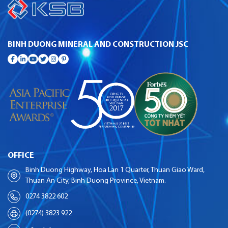
BINH DUONG MINERAL AND CONSTRUCTION JSC
OFFICE
Binh Duong Highway, Hoa Lan 1 Quarter, Thuan Giao Ward,
Thuan An City, Binh Duong Province, Vietnam.
0274 3822 602
(0274) 3823 922