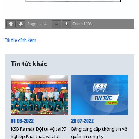
Page
1
/
14
Zoom
100%
Tải file đính kèm
Tin tức khác
01
08-2022
29
07-2022
KSB Ra mắt Đội tự vệ tại Xí
Bảng cung cấp thông tin về
nghiệp Khai thác và Chế
quản trị công ty