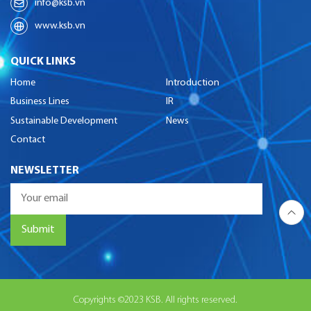
info@ksb.vn
www.ksb.vn
QUICK LINKS
Home
Introduction
Business Lines
IR
Sustainable Development
News
Contact
NEWSLETTER
Copyrights ©2023 KSB. All rights reserved.