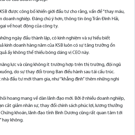
 KSB được công bố khiến giới đầu tư cho rằng, vấn đề “thay máu,
m doanh nghiệp. Đáng chú ý hơn, thông tin ông Trần Đình Hải,
ngại về hoạt động của công ty.
những ngày đầu thành lập, có kinh nghiệm và sự hiểu biết
 quả kinh doanh hàng năm của KSB luôn có sự tăng trưởng ổn
uả ấy không thể thiếu bóng dáng vị CEO này.
năng lực và cũng không ít trường hợp trên thị trường, đội ngũ
xuống, do sự thay đổi trong Ban điều hành sau tái cấu trúc.
c nhà đầu tư mới tham gia, như “khẳng định” thêm những nghi
hỏi hoang mang về dàn lãnh đạo mới. Bởi ở nhiều doanh nghiệp,
ạn cắt giảm nhân sự, thay đổi chính sách phúc lợi, lương thưởng
 Chứng khoán, lãnh đạo tỉnh Bình Dương cũng rất quan tâm tới
” hay không.