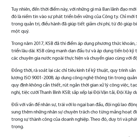
Tuy nhiên, đến thời điểm này, với những gì mà Ban lãnh đạo mới
đó là niềm tin vào sự phát triển bền vững của Công ty. Chỉ mới t
trong quản trị, điều hành đã giúp tiết giảm chi phí, từ đó giúp
một quý.
Trong năm 2017, KSB đã thí điểm áp dụng phương thức khoán, x
triển lâu dài. KSB cũng mạnh dạn đầu tư và áp dụng tiến bộ kỹ 
các chuyên gia nước ngoài thực hiện và chuyển giao cùng với độ
Đồng thời, rà soát lại các chỉ tiêu kinh tế kỹ thuật, quy trình 
lượng ISO 9001-2008; áp dụng công nghệ thông tin trong quản 
quy định không cần thiết, rút ngắn thời gian xử lý công việc, tạ
nghị, tiệc cưới Thanh Bình KSB; sắp xếp lại Đội Vận tải, Đội Xâ
Đối với vấn đề nhân sự, trái với lo ngại ban đầu, đội ngũ lao 
sung thêm những nhân sự chuyên trách cho từng mảng hoạt động
trong sự thành công của doanh nghiệp. Theo đó, duy trì và phát
trọng.