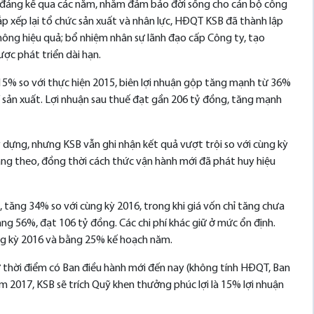
 đáng kể qua các năm, nhằm đảm bảo đời sống cho cán bộ công
ắp xếp lại tổ chức sản xuất và nhân lực, HĐQT KSB đã thành lập
hông hiệu quả; bổ nhiệm nhân sự lãnh đạo cấp Công ty, tạo
ược phát triển dài hạn.
5% so với thực hiện 2015, biên lợi nhuận gộp tăng mạnh từ 36%
í sản xuất. Lợi nhuận sau thuế đạt gần 206 tỷ đồng, tăng mạnh
dựng, nhưng KSB vẫn ghi nhận kết quả vượt trội so với cùng kỳ
tăng theo, đồng thời cách thức vận hành mới đã phát huy hiệu
 tăng 34% so với cùng kỳ 2016, trong khi giá vốn chỉ tăng chưa
ăng 56%, đạt 106 tỷ đồng. Các chi phí khác giữ ở mức ổn định.
ùng kỳ 2016 và bằng 25% kế hoạch năm.
từ thời điểm có Ban điều hành mới đến nay (không tính HĐQT, Ban
m 2017, KSB sẽ trích Quỹ khen thưởng phúc lợi là 15% lợi nhuận