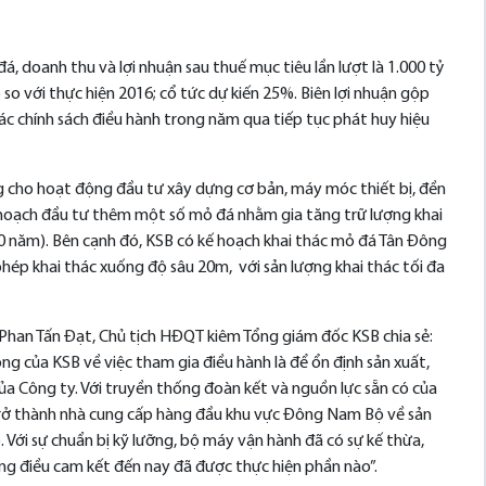
á, doanh thu và lợi nhuận sau thuế mục tiêu lần lượt là 1.000 tỷ
 với thực hiện 2016; cổ tức dự kiến 25%. Biên lợi nhuận gộp
c chính sách điều hành trong năm qua tiếp tục phát huy hiệu
g cho hoạt động đầu tư xây dựng cơ bản, máy móc thiết bị, đền
oạch đầu tư thêm một số mỏ đá nhằm gia tăng trữ lượng khai
20 năm). Bên cạnh đó, KSB có kế hoạch khai thác mỏ đá Tân Đông
ép khai thác xuống độ sâu 20m, với sản lượng khai thác tối đa
 Phan Tấn Đạt, Chủ tịch HĐQT kiêm Tổng giám đốc KSB chia sẻ:
g của KSB về việc tham gia điều hành là để ổn định sản xuất,
ủa Công ty. Với truyền thống đoàn kết và nguồn lực sẵn có của
trở thành nhà cung cấp hàng đầu khu vực Đông Nam Bộ về sản
 Với sự chuẩn bị kỹ lưỡng, bộ máy vận hành đã có sự kế thừa,
ng điều cam kết đến nay đã được thực hiện phần nào”.