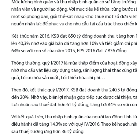
Mức lương bình quân và thu nhập bình quân có sự tăng trưởng
nhân viên và người lao động. Với mục tiêu kế thừa, từng bước s
một số phòng ban, giải thể-sát nhập-cho thuê một số đơn vị k
nguồn nhân lực để phục vụ cho nhu cầu tái cấu trúc theo chiến l
Kết thúc năm 2016, KSB đạt 850 tỷ đồng doanh thu, tăng hơn 1
lên 40,3% nhờ vào giá bán đá tăng hơn 10% và tiết giảm chi ph
64% so với con số của năm 2015, EPS 2016 đạt 7.836 đồng.
Thông thường, quý I/2017 là mùa thấp điểm của hoạt động xây 
nhờ nhu cầu vật liệu xây dựng tăng, sản lượng khai thác cũng 
quả, tối ưu hóa sản xuất, tối thiểu hóa chi phí…
Theo đó, kết thúc quý I/2017, KSB đạt doanh thu 240,5 tỷ đồng,
đến 20%. Nhờ vậy, biên lợi nhuận gộp tiếp tục được cải thiện, t
Lợi nhuận sau thuế đạt hơn 61 tỷ đồng, tăng tới 84% so với c
Với kết quả trên, thu nhập bình quân của người lao động tính 
điều hành) đã tăng 14,3% so với quý IV/2016. Theo kế hoạch, nă
sau thuế, tương ứng hơn 36 tỷ đồng.