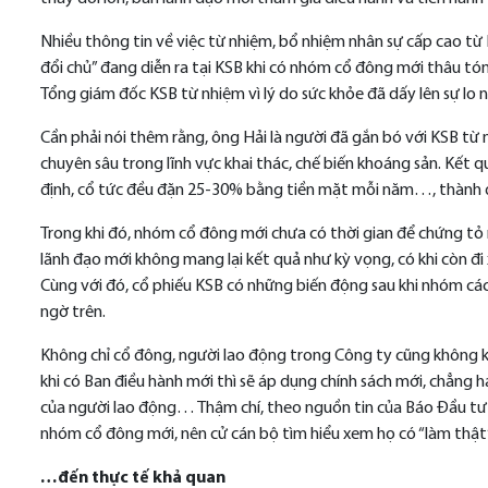
Nhiều thông tin về việc từ nhiệm, bổ nhiệm nhân sự cấp cao từ
đổi chủ” đang diễn ra tại KSB khi có nhóm cổ đông mới thâu tó
Tổng giám đốc KSB từ nhiệm vì lý do sức khỏe đã dấy lên sự lo 
Cần phải nói thêm rằng, ông Hải là người đã gắn bó với KSB từ 
chuyên sâu trong lĩnh vực khai thác, chế biến khoáng sản. Kết
định, cổ tức đều đặn 25-30% bằng tiền mặt mỗi năm…, thành q
Trong khi đó, nhóm cổ đông mới chưa có thời gian để chứng tỏ 
lãnh đạo mới không mang lại kết quả như kỳ vọng, có khi còn đi 
Cùng với đó, cổ phiếu KSB có những biến động sau khi nhóm cá
ngờ trên.
Không chỉ cổ đông, người lao động trong Công ty cũng không k
khi có Ban điều hành mới thì sẽ áp dụng chính sách mới, chẳng h
của người lao động… Thậm chí, theo nguồn tin của Báo Đầu tư
nhóm cổ đông mới, nên cử cán bộ tìm hiểu xem họ có “làm thật
…đến thực tế khả quan