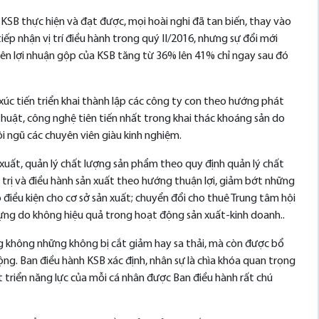
 KSB thực hiện và đạt được, mọi hoài nghi đã tan biến, thay vào
iếp nhận vị trí điều hành trong quý II/2016, nhưng sự đổi mới
 biên lợi nhuận gộp của KSB tăng từ 36% lên 41% chỉ ngay sau đó
úc tiến triển khai thành lập các công ty con theo hướng phát
thuật, công nghệ tiên tiến nhất trong khai thác khoáng sản do
i ngũ các chuyên viên giàu kinh nghiệm.
sản xuất, quản lý chất lượng sản phẩm theo quy định quản lý chất
trị và điều hành sản xuất theo hướng thuận lợi, giảm bớt những
o điều kiện cho cơ sở sản xuất; chuyển đổi cho thuê Trung tâm hội
y dựng do không hiệu quả trong hoạt động sản xuất-kinh doanh..
động không những không bị cắt giảm hay sa thải, mà còn được bổ
. Ban điều hành KSB xác định, nhân sự là chìa khóa quan trọng
 triển năng lực của mỗi cá nhân được Ban điều hành rất chú