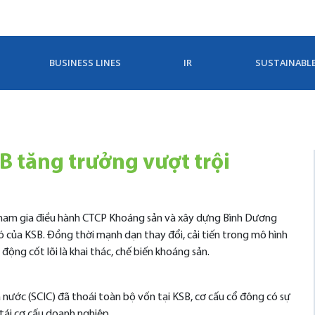
BUSINESS LINES
IR
SUSTAINABL
B tăng trưởng vượt trội
i tham gia điều hành CTCP Khoáng sản và xây dựng Bình Dương
ó của KSB. Đồng thời mạnh dạn thay đổi, cải tiến trong mô hình
ộng cốt lõi là khai thác, chế biến khoáng sản.
nước (SCIC) đã thoái toàn bộ vốn tại KSB, cơ cấu cổ đông có sự
 tái cơ cấu doanh nghiệp.