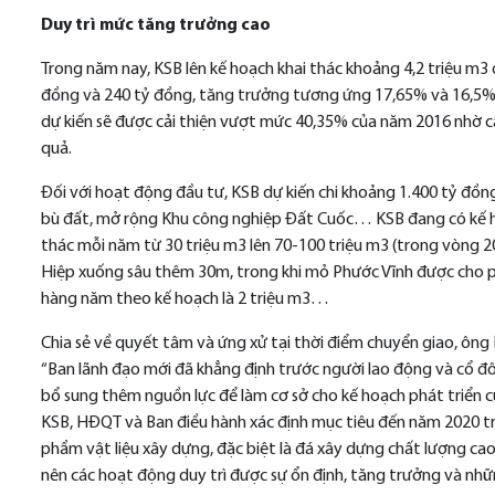
Duy trì mức tăng trưởng cao
Trong năm nay, KSB lên kế hoạch khai thác khoảng 4,2 triệu m3 đ
đồng và 240 tỷ đồng, tăng trưởng tương ứng 17,65% và 16,5% so
dự kiến sẽ được cải thiện vượt mức 40,35% của năm 2016 nhờ cá
quả.
Đối với hoạt động đầu tư, KSB dự kiến chi khoảng 1.400 tỷ đồn
bù đất, mở rộng Khu công nghiệp Đất Cuốc… KSB đang có kế h
thác mỗi năm từ 30 triệu m3 lên 70-100 triệu m3 (trong vòng 
Hiệp xuống sâu thêm 30m, trong khi mỏ Phước Vĩnh được cho ph
hàng năm theo kế hoạch là 2 triệu m3…
Chia sẻ về quyết tâm và ứng xử tại thời điểm chuyển giao, ông
“Ban lãnh đạo mới đã khẳng định trước người lao động và cổ đôn
bổ sung thêm nguồn lực để làm cơ sở cho kế hoạch phát triển c
KSB, HĐQT và Ban điều hành xác định mục tiêu đến năm 2020 
phẩm vật liệu xây dựng, đặc biệt là đá xây dựng chất lượng cao.
nên các hoạt động duy trì được sự ổn định, tăng trưởng và nhữ