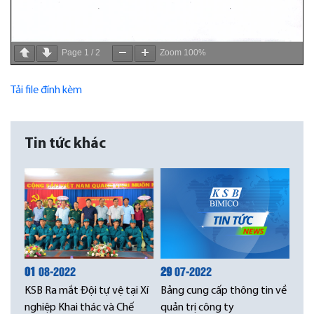
Page
1
/
2
Zoom
100%
Tải file đính kèm
Tin tức khác
01
08-2022
29
07-2022
KSB Ra mắt Đội tự vệ tại Xí
Bảng cung cấp thông tin về
nghiệp Khai thác và Chế
quản trị công ty