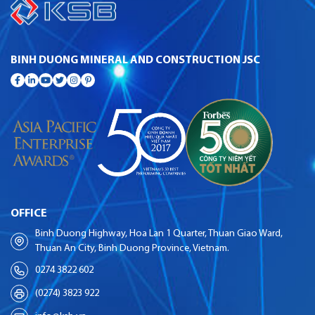
BINH DUONG MINERAL AND CONSTRUCTION JSC
OFFICE
Binh Duong Highway, Hoa Lan 1 Quarter, Thuan Giao Ward,
Thuan An City, Binh Duong Province, Vietnam.
0274 3822 602
(0274) 3823 922