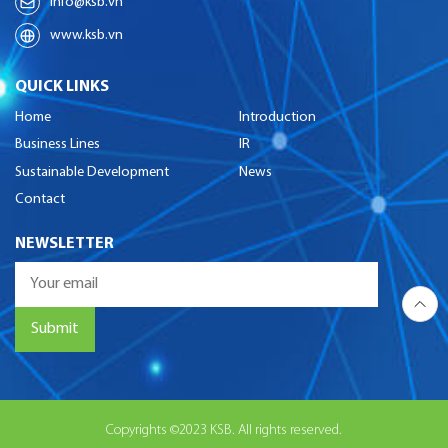
info@ksb.vn
www.ksb.vn
QUICK LINKS
Home
Introduction
Business Lines
IR
Sustainable Development
News
Contact
NEWSLETTER
Copyrights ©2023 KSB. All rights reserved.