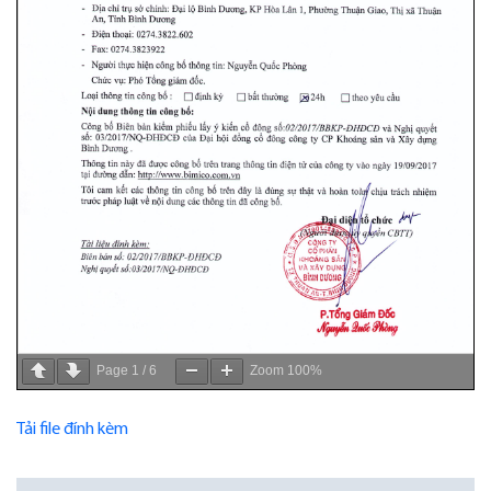
Page
1
/
6
Zoom
100%
Tải file đính kèm