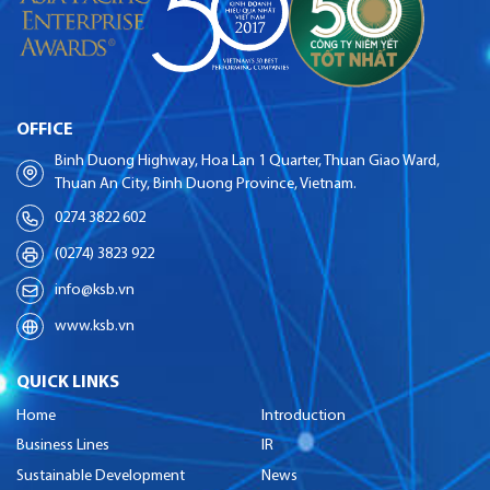
OFFICE
Binh Duong Highway, Hoa Lan 1 Quarter, Thuan Giao Ward,
Thuan An City, Binh Duong Province, Vietnam.
0274 3822 602
(0274) 3823 922
info@ksb.vn
www.ksb.vn
QUICK LINKS
Home
Introduction
Business Lines
IR
Sustainable Development
News