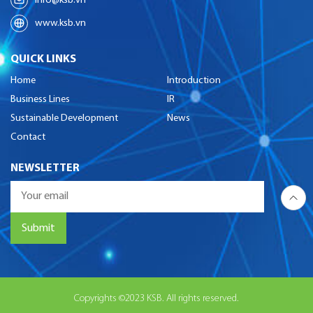
info@ksb.vn
www.ksb.vn
QUICK LINKS
Home
Introduction
Business Lines
IR
Sustainable Development
News
Contact
NEWSLETTER
Copyrights ©2023 KSB. All rights reserved.