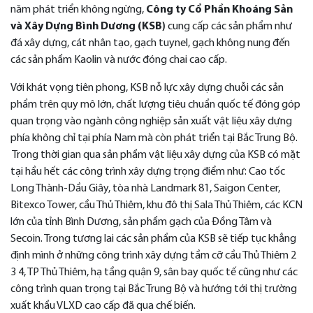
năm phát triển không ngừng,
Công ty Cổ Phần Khoáng Sản
và Xây Dựng Bình Dương (KSB)
cung cấp các sản phẩm như
đá xây dựng, cát nhân tạo, gạch tuynel, gạch không nung đến
các sản phẩm Kaolin và nước đóng chai cao cấp.
Với khát vọng tiên phong, KSB nỗ lực xây dựng chuỗi các sản
phẩm trên quy mô lớn, chất lượng tiêu chuẩn quốc tế đóng góp
quan trọng vào ngành công nghiệp sản xuất vật liệu xây dựng
phía không chỉ tại phía Nam mà còn phát triển tại Bắc Trung Bộ.
Trong thời gian qua sản phẩm vật liệu xây dựng của KSB có mặt
tại hầu hết các công trình xây dựng trọng điểm như: Cao tốc
Long Thành-Dầu Giây, tòa nhà Landmark 81, Saigon Center,
Bitexco Tower, cầu Thủ Thiêm, khu đô thị Sala Thủ Thiêm, các KCN
lớn của tỉnh Bình Dương, sản phẩm gạch của Đồng Tâm và
Secoin. Trong tương lai các sản phẩm của KSB sẽ tiếp tục khẳng
định mình ở những công trình xây dựng tầm cỡ cầu Thủ Thiêm 2
3 4, TP Thủ Thiêm, hạ tầng quận 9, sân bay quốc tế cũng như các
công trình quan trọng tại Bắc Trung Bộ và hướng tới thị trường
xuất khẩu VLXD cao cấp đã qua chế biến.