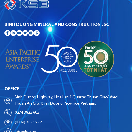
BINH DUONG MINERAL AND CONSTRUCTION JSC
OFFICE
Binh Duong Highway, Hoa Lan 1 Quarter, Thuan Giao Ward,
Thuan An City, Binh Duong Province, Vietnam.
0274 3822 602
(0274) 3823 922