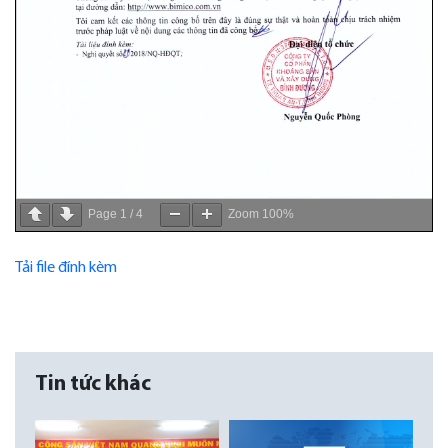
Page
1
/
4
Zoom
100%
Tải file đính kèm
Tin tức khác