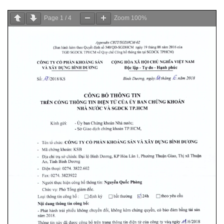
Page
1
/
4
Zoom
100%