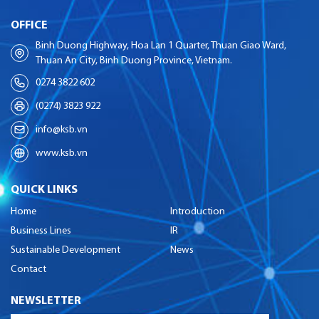
OFFICE
Binh Duong Highway, Hoa Lan 1 Quarter, Thuan Giao Ward,
Thuan An City, Binh Duong Province, Vietnam.
0274 3822 602
(0274) 3823 922
info@ksb.vn
www.ksb.vn
QUICK LINKS
Home
Introduction
Business Lines
IR
Sustainable Development
News
Contact
NEWSLETTER