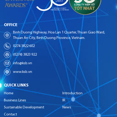
OFFICE
Binh Duong Highway, Hoa Lan 1 Quarter, Thuan Giao Ward,
Thuan An City, Binh Duong Province, Vietnam.
0274 3822 602
(0274) 3823 922
info@ksb.vn
www.ksb.vn
QUICK LINKS
Home
Introduction
Business Lines
IR
Sustainable Development
News
Contact