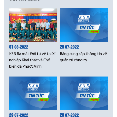
01
08-2022
29
07-2022
KSB Ra mắt Đội tự vệ tại Xí
Bảng cung cấp thông tin về
nghiệp Khai thác và Chế
quản trị công ty
biến đá Phước Vĩnh
29
07-2022
29
07-2022