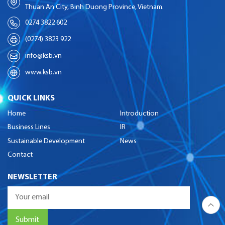
Thuan An City, Binh Duong Province, Vietnam.
0274 3822 602
(0274) 3823 922
info@ksb.vn
www.ksb.vn
QUICK LINKS
Home
Introduction
Business Lines
IR
Sustainable Development
News
Contact
NEWSLETTER