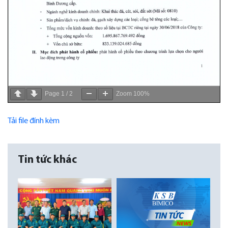
Page
1
/
2
Zoom
100%
Tải file đính kèm
Tin tức khác