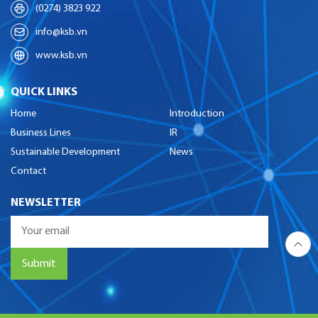
(0274) 3823 922
info@ksb.vn
www.ksb.vn
QUICK LINKS
Home
Introduction
Business Lines
IR
Sustainable Development
News
Contact
NEWSLETTER