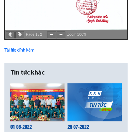
Page
1
/
2
Zoom
100%
Tải file đính kèm
Tin tức khác
01
08-2022
29
07-2022