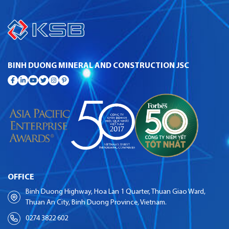
BINH DUONG MINERAL AND CONSTRUCTION JSC
OFFICE
Binh Duong Highway, Hoa Lan 1 Quarter, Thuan Giao Ward,
Thuan An City, Binh Duong Province, Vietnam.
0274 3822 602