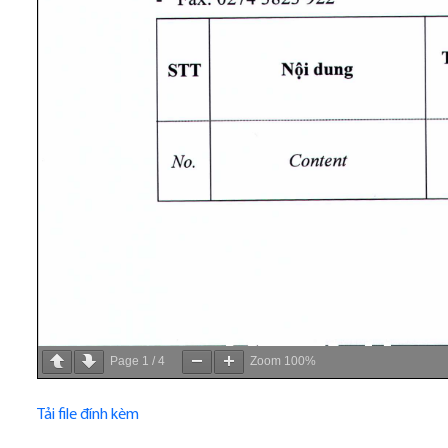
Page
1
/
4
Zoom
100%
Tải file đính kèm