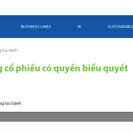
BUSINESS LINES
IR
SUSTAINABL
g lưu hành
g cổ phiếu có quyền biểu quyết
ng lưu hành