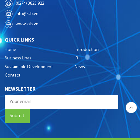
(0274) 3823 922
info@ksb.vn
www.ksb.vn
QUICK LINKS
Home
Introduction
Business Lines
IR
Sustainable Development
News
Contact
NEWSLETTER