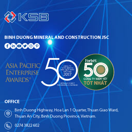
BINH DUONG MINERAL AND CONSTRUCTION JSC
OFFICE
Binh Duong Highway, Hoa Lan 1 Quarter, Thuan Giao Ward,
Thuan An City, Binh Duong Province, Vietnam.
0274 3822 602