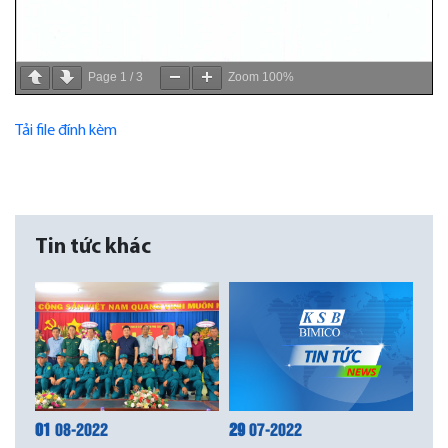
Page
1
/
3
Zoom
100%
Tải file đính kèm
Tin tức khác
01
08-2022
29
07-2022