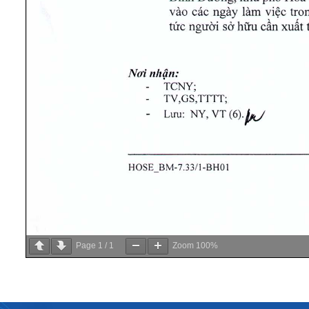
Page
1
/
1
Zoom
100%