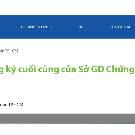
BUSINESS LINES
IR
SUSTAINABL
hoán TPHCM
g ký cuối cùng của Sở GD Chứng
khoán TPHCM