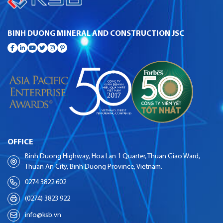
BINH DUONG MINERAL AND CONSTRUCTION JSC
OFFICE
Binh Duong Highway, Hoa Lan 1 Quarter, Thuan Giao Ward,
Thuan An City, Binh Duong Province, Vietnam.
0274 3822 602
(0274) 3823 922
info@ksb.vn