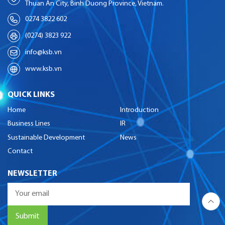
Thuan An City, Binh Duong Province, Vietnam.
0274 3822 602
(0274) 3823 922
info@ksb.vn
www.ksb.vn
QUICK LINKS
Home
Introduction
Business Lines
IR
Sustainable Development
News
Contact
NEWSLETTER