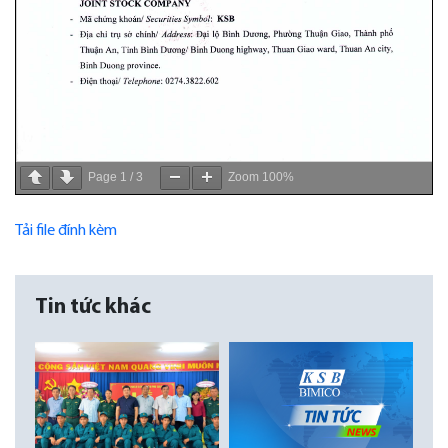
Page
1
/
3
Zoom
100%
Tải file đính kèm
Tin tức khác