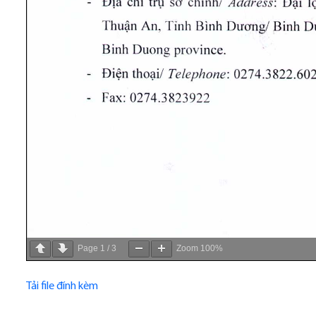
Page
1
/
3
Zoom
100%
Tải file đính kèm