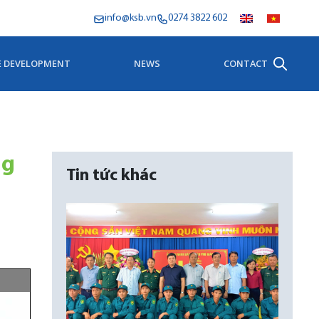
info@ksb.vn
0274 3822 602
E DEVELOPMENT
NEWS
CONTACT
ng
Tin tức khác