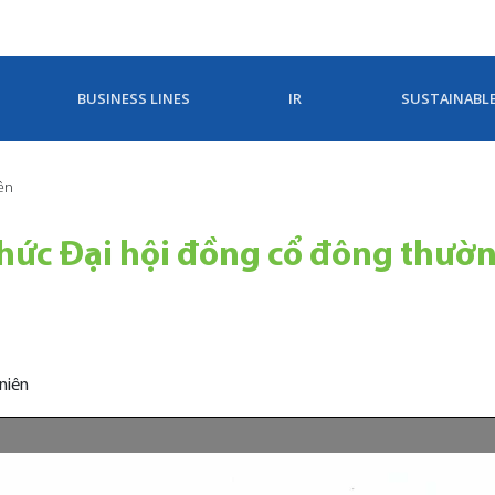
BUSINESS LINES
IR
SUSTAINABL
iên
chức Đại hội đồng cổ đông thườ
niên