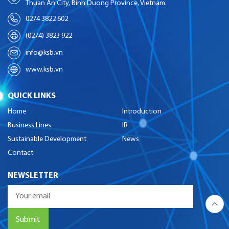
Thuan An City, Binh Duong Province, Vietnam.
0274 3822 602
(0274) 3823 922
info@ksb.vn
www.ksb.vn
QUICK LINKS
Home
Introduction
Business Lines
IR
Sustainable Development
News
Contact
NEWSLETTER