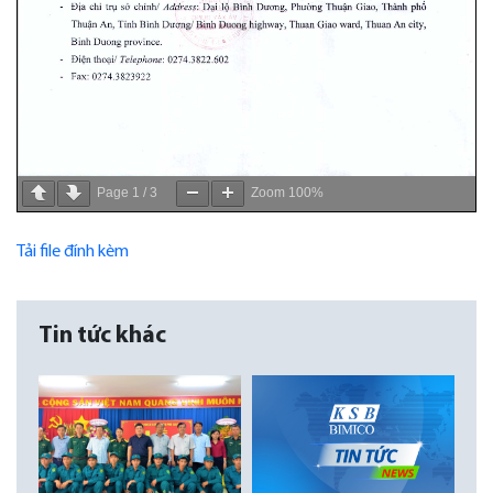
Page
1
/
3
Zoom
100%
Tải file đính kèm
Tin tức khác