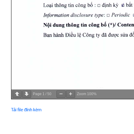
Page
1
/
50
Zoom
100%
Tải file đính kèm