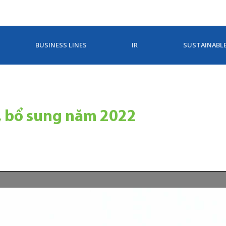
BUSINESS LINES
IR
SUSTAINABL
i, bổ sung năm 2022