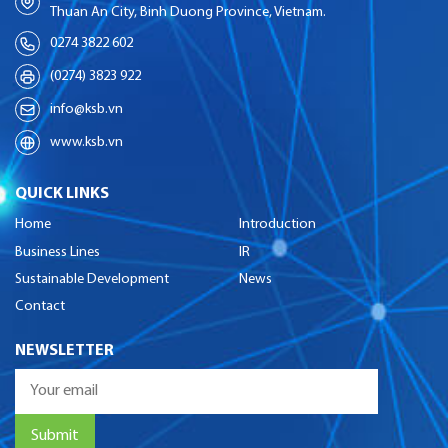
Thuan An City, Binh Duong Province, Vietnam.
0274 3822 602
(0274) 3823 922
info@ksb.vn
www.ksb.vn
QUICK LINKS
Home
Introduction
Business Lines
IR
Sustainable Development
News
Contact
NEWSLETTER