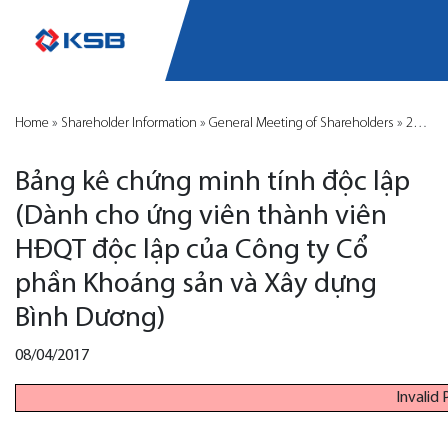
Home
»
Shareholder Information
»
General Meeting of Shareholders
»
2017
»
Bảng kê chứng minh tính độc lập
(Dành cho ứng viên thành viên
HĐQT độc lập của Công ty Cổ
phần Khoáng sản và Xây dựng
Bình Dương)
08/04/2017
Invalid