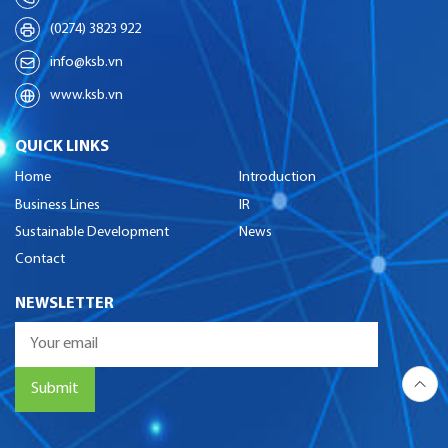
(0274) 3823 922
info@ksb.vn
www.ksb.vn
QUICK LINKS
Home
Introduction
Business Lines
IR
Sustainable Development
News
Contact
NEWSLETTER