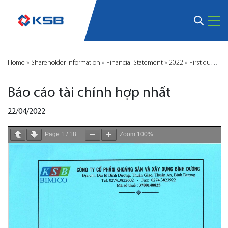
Home
»
Shareholder Information
»
Financial Statement
»
2022
»
First quarter
Báo cáo tài chính hợp nhất
22/04/2022
Page
1
/
18
Zoom
100%