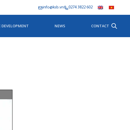
info@ksb.vn
0274 3822 602
E DEVELOPMENT
NEWS
CONTACT