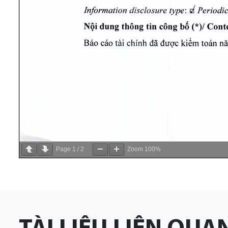
Page
1
/
2
Zoom
100%