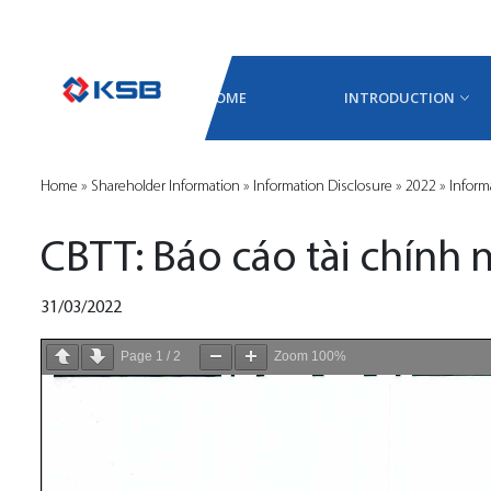
HOME
INTRODUCTION
Home
»
Shareholder Information
»
Information Disclosure
»
2022
»
Inform
CBTT: Báo cáo tài chính
31/03/2022
Page
1
/
2
Zoom
100%