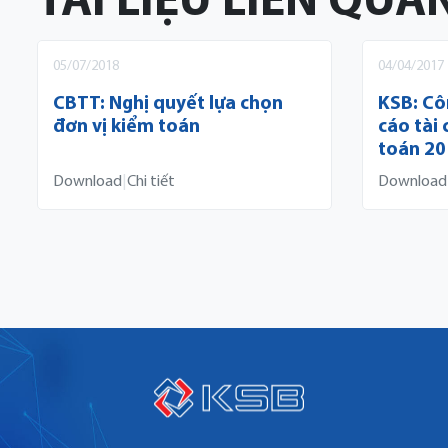
TÀI LIỆU LIÊN QUA
05/07/2018
04/04/2017
CBTT: Nghị quyết lựa chọn
KSB: Cô
đơn vị kiểm toán
cáo tài
toán 20
Download
|
Chi tiết
Download