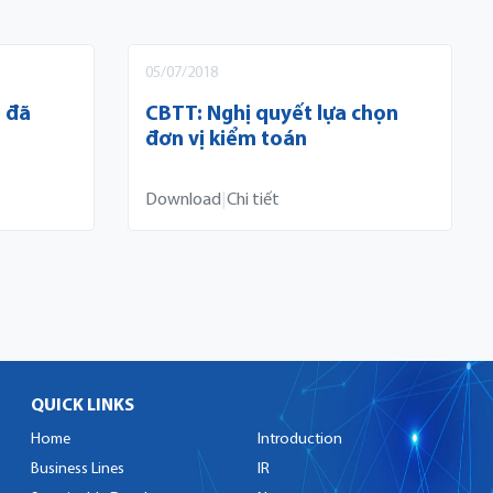
05/07/2018
h đã
CBTT: Nghị quyết lựa chọn
đơn vị kiểm toán
Download
|
Chi tiết
QUICK LINKS
Home
Introduction
Business Lines
IR