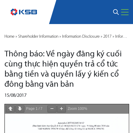
Home
»
Shareholder Information
»
Information Disclosure
»
2017
»
Information Disclosure 2017-SKB
Thông báo: Về ngày đăng ký cuối
cùng thực hiện quyền trả cổ tức
bằng tiền và quyền lấy ý kiến cổ
đông bằng văn bản
15/08/2017
Page
1
/
7
Zoom
100%