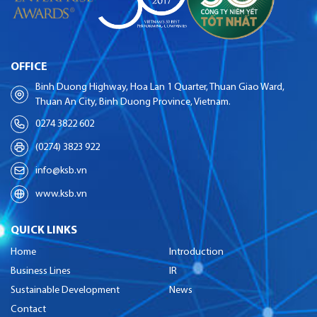
OFFICE
Binh Duong Highway, Hoa Lan 1 Quarter, Thuan Giao Ward,
Thuan An City, Binh Duong Province, Vietnam.
0274 3822 602
(0274) 3823 922
info@ksb.vn
www.ksb.vn
QUICK LINKS
Home
Introduction
Business Lines
IR
Sustainable Development
News
Contact