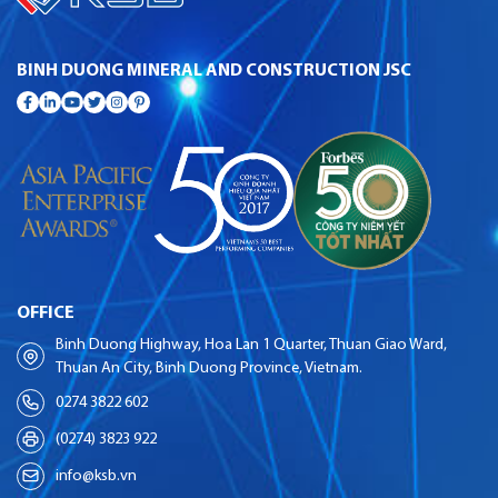
BINH DUONG MINERAL AND CONSTRUCTION JSC
OFFICE
Binh Duong Highway, Hoa Lan 1 Quarter, Thuan Giao Ward,
Thuan An City, Binh Duong Province, Vietnam.
0274 3822 602
(0274) 3823 922
info@ksb.vn