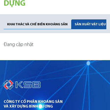
DỰNG
KHAI THÁC VÀ CHẾ BIẾN KHOÁNG SẢN
SẢN XUẤT VẬT LIỆU 
Đang cập nhật
CÔNG TY CỔ PHẦN KHOÁNG SẢN
VÀ XÂY DỰNG BÌNH DƯƠNG