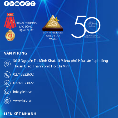
VĂN PHÒNG
Số 8 Nguyễn Thị Minh Khai, tổ 9, khu phố Hòa Lân 1, phường
Thuận Giao, Thành phố Hồ Chí Minh
02743822602
02743823922
info@ksb.vn
www.ksb.vn
LIÊN KẾT NHANH