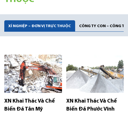
XÍ NGHIỆP – ĐƠN VỊ TRỰC THUỘC
CÔNG TY CON – CÔNG TY 
XN Khai Thác Và Chế
XN Khai Thác Và Chế
Biến Đá Tân Mỹ
Biến Đá Phước Vĩnh