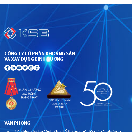
CÔNG TY CỔ PHẦN KHOÁNG SẢN
VÀ XÂY DỰNG BÌNH DƯƠNG
VĂN PHÒNG
Số 8 Nguyễn Thị Minh Khai, tổ 9, khu phố Hòa Lân 1, phường