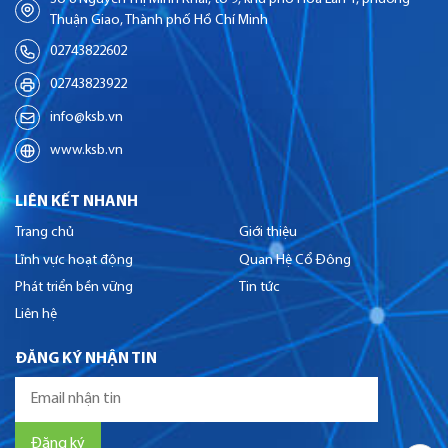
Thuận Giao, Thành phố Hồ Chí Minh
02743822602
02743823922
info@ksb.vn
www.ksb.vn
LIÊN KẾT NHANH
Trang chủ
Giới thiệu
Lĩnh vực hoạt động
Quan Hệ Cổ Đông
Phát triển bền vững
Tin tức
Liên hệ
ĐĂNG KÝ NHẬN TIN