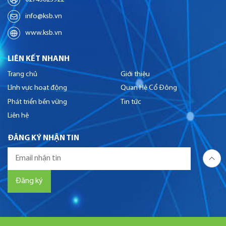
info@ksb.vn
www.ksb.vn
LIÊN KẾT NHANH
Trang chủ
Giới thiệu
Lĩnh vực hoạt động
Quan Hệ Cổ Đông
Phát triển bền vững
Tin tức
Liên hệ
ĐĂNG KÝ NHẬN TIN