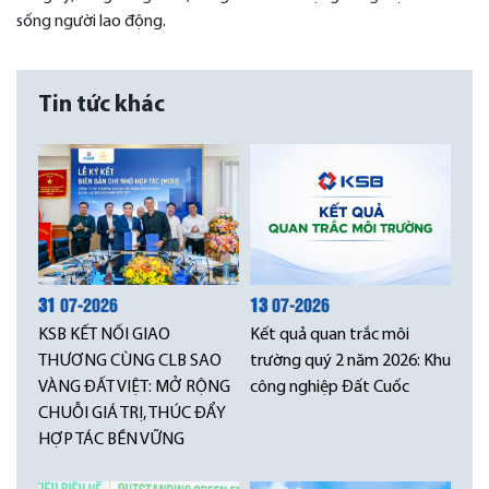
sống người lao động.
Tin tức khác
31
07-2026
13
07-2026
KSB KẾT NỐI GIAO
Kết quả quan trắc môi
THƯƠNG CÙNG CLB SAO
trường quý 2 năm 2026: Khu
VÀNG ĐẤT VIỆT: MỞ RỘNG
công nghiệp Đất Cuốc
CHUỖI GIÁ TRỊ, THÚC ĐẨY
HỢP TÁC BỀN VỮNG