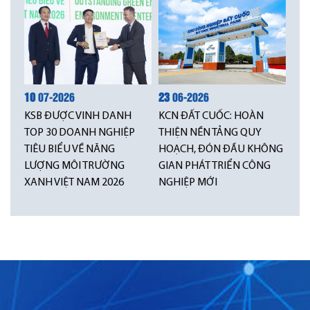
10
07-2026
23
06-2026
KSB ĐƯỢC VINH DANH
KCN ĐẤT CUỐC: HOÀN
TOP 30 DOANH NGHIỆP
THIỆN NỀN TẢNG QUY
TIÊU BIỂU VỀ NĂNG
HOẠCH, ĐÓN ĐẦU KHÔNG
LƯỢNG MÔI TRƯỜNG
GIAN PHÁT TRIỂN CÔNG
XANH VIỆT NAM 2026
NGHIỆP MỚI