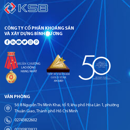
CÔNG TY CỔ PHẦN KHOÁNG SẢN
VÀ XÂY DỰNG BÌNH DƯƠNG
VĂN PHÒNG
Số 8 Nguyễn Thị Minh Khai, tổ 9, khu phố Hòa Lân 1, phường
Thuận Giao, Thành phố Hồ Chí Minh
02743822602
02743823922