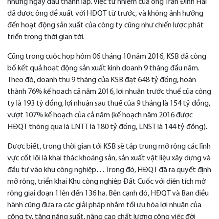
những ngày đầu thành lập. Việc từ nhiệm của ông Trần Đình Hải
đã được ông đề xuất với HĐQT từ trước, và không ảnh hưởng
đến hoạt động sản xuất của công ty cũng như chiến lược phát
triển trong thời gian tới.
Cũng trong cuộc họp hôm 06 tháng 10 năm 2016, KSB đã công
bố kết quả hoạt động sản xuất kinh doanh 9 tháng đầu năm.
Theo đó, doanh thu 9 tháng của KSB đạt 648 tỷ đồng, hoàn
thành 76% kế hoạch cả năm 2016, lợi nhuận trước thuế của công
ty là 193 tỷ đồng, lợi nhuận sau thuế của 9 tháng là 154 tỷ đồng,
vượt 107% kế hoạch của cả năm (kế hoạch năm 2016 được
HĐQT thông qua là LNTT là 180 tỷ đồng, LNST là 144 tỷ đồng).
Được biết, trong thời gian tới KSB sẽ tập trung mở rộng các lĩnh
vực cốt lõi là khai thác khoáng sản, sản xuất vật liệu xây dựng và
đầu tư vào khu công nghiệp… Trong đó, HĐQT đã ra quyết định
mở rộng, triển khai Khu công nghiệp Đất Cuốc với diện tích mở
rộng giai đoạn 1 lên đến 136 ha. Bên cạnh đó, HĐQT và Ban điều
hành cũng đưa ra các giải pháp nhằm tối ưu hóa lợi nhuận của
công ty, tăng năng suất, nâng cao chất lượng công việc đời