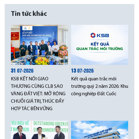
Tin tức khác
31
07-2026
13
07-2026
KSB KẾT NỐI GIAO
Kết quả quan trắc môi
THƯƠNG CÙNG CLB SAO
trường quý 2 năm 2026: Khu
VÀNG ĐẤT VIỆT: MỞ RỘNG
công nghiệp Đất Cuốc
CHUỖI GIÁ TRỊ, THÚC ĐẨY
HỢP TÁC BỀN VỮNG