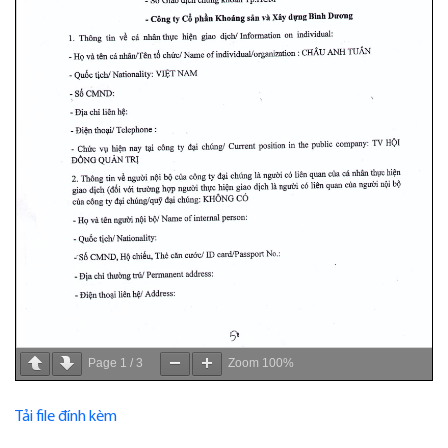
Page
1
/
3
Zoom
100%
Tải file đính kèm