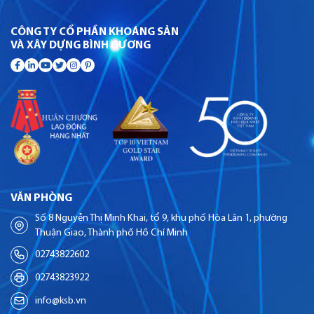
CÔNG TY CỔ PHẦN KHOÁNG SẢN
VÀ XÂY DỰNG BÌNH DƯƠNG
VĂN PHÒNG
Số 8 Nguyễn Thị Minh Khai, tổ 9, khu phố Hòa Lân 1, phường
Thuận Giao, Thành phố Hồ Chí Minh
02743822602
02743823922
info@ksb.vn