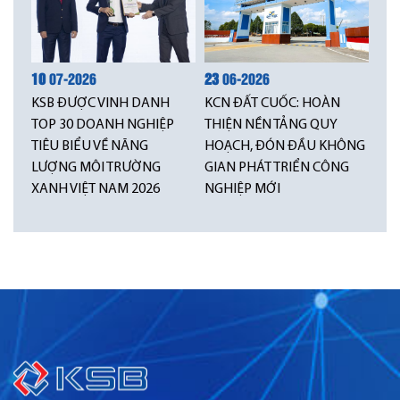
10
07-2026
23
06-2026
KSB ĐƯỢC VINH DANH
KCN ĐẤT CUỐC: HOÀN
TOP 30 DOANH NGHIỆP
THIỆN NỀN TẢNG QUY
TIÊU BIỂU VỀ NĂNG
HOẠCH, ĐÓN ĐẦU KHÔNG
LƯỢNG MÔI TRƯỜNG
GIAN PHÁT TRIỂN CÔNG
XANH VIỆT NAM 2026
NGHIỆP MỚI