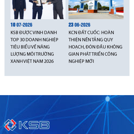
10
07-2026
23
06-2026
KSB ĐƯỢC VINH DANH
KCN ĐẤT CUỐC: HOÀN
TOP 30 DOANH NGHIỆP
THIỆN NỀN TẢNG QUY
TIÊU BIỂU VỀ NĂNG
HOẠCH, ĐÓN ĐẦU KHÔNG
LƯỢNG MÔI TRƯỜNG
GIAN PHÁT TRIỂN CÔNG
XANH VIỆT NAM 2026
NGHIỆP MỚI