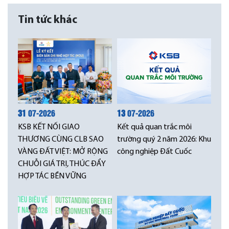
Tin tức khác
31
07-2026
13
07-2026
KSB KẾT NỐI GIAO
Kết quả quan trắc môi
THƯƠNG CÙNG CLB SAO
trường quý 2 năm 2026: Khu
VÀNG ĐẤT VIỆT: MỞ RỘNG
công nghiệp Đất Cuốc
CHUỖI GIÁ TRỊ, THÚC ĐẨY
HỢP TÁC BỀN VỮNG