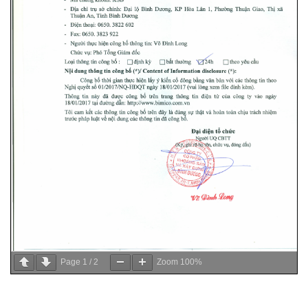
Page
1
/
2
Zoom
100%