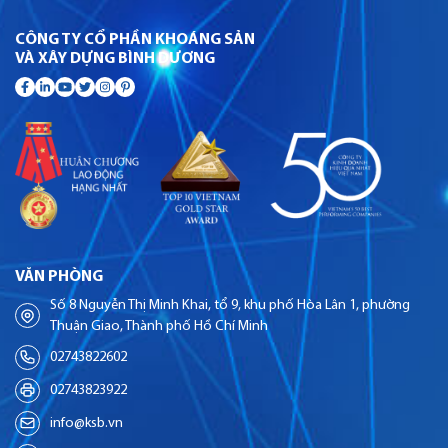
CÔNG TY CỔ PHẦN KHOÁNG SẢN
VÀ XÂY DỰNG BÌNH DƯƠNG
VĂN PHÒNG
Số 8 Nguyễn Thị Minh Khai, tổ 9, khu phố Hòa Lân 1, phường
Thuận Giao, Thành phố Hồ Chí Minh
02743822602
02743823922
info@ksb.vn