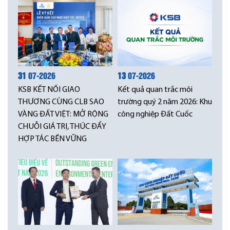
31
07-2026
13
07-2026
KSB KẾT NỐI GIAO
Kết quả quan trắc môi
THƯƠNG CÙNG CLB SAO
trường quý 2 năm 2026: Khu
VÀNG ĐẤT VIỆT: MỞ RỘNG
công nghiệp Đất Cuốc
CHUỖI GIÁ TRỊ, THÚC ĐẨY
HỢP TÁC BỀN VỮNG