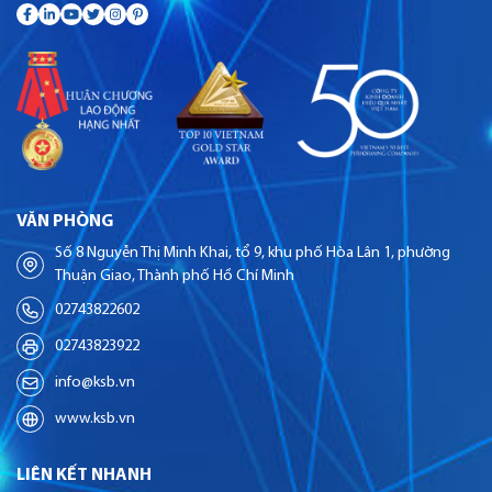
VĂN PHÒNG
Số 8 Nguyễn Thị Minh Khai, tổ 9, khu phố Hòa Lân 1, phường
Thuận Giao, Thành phố Hồ Chí Minh
02743822602
02743823922
info@ksb.vn
www.ksb.vn
LIÊN KẾT NHANH