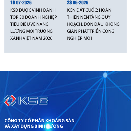
10
07-2026
23
06-2026
KSB ĐƯỢC VINH DANH
KCN ĐẤT CUỐC: HOÀN
TOP 30 DOANH NGHIỆP
THIỆN NỀN TẢNG QUY
TIÊU BIỂU VỀ NĂNG
HOẠCH, ĐÓN ĐẦU KHÔNG
LƯỢNG MÔI TRƯỜNG
GIAN PHÁT TRIỂN CÔNG
XANH VIỆT NAM 2026
NGHIỆP MỚI
CÔNG TY CỔ PHẦN KHOÁNG SẢN
VÀ XÂY DỰNG BÌNH DƯƠNG