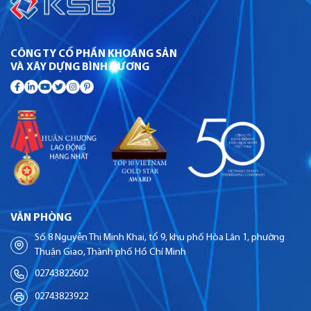
CÔNG TY CỔ PHẦN KHOÁNG SẢN
VÀ XÂY DỰNG BÌNH DƯƠNG
VĂN PHÒNG
Số 8 Nguyễn Thị Minh Khai, tổ 9, khu phố Hòa Lân 1, phường
Thuận Giao, Thành phố Hồ Chí Minh
02743822602
02743823922