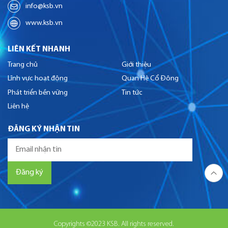
info@ksb.vn
www.ksb.vn
LIÊN KẾT NHANH
Trang chủ
Giới thiệu
Lĩnh vực hoạt động
Quan Hệ Cổ Đông
Phát triển bền vững
Tin tức
Liên hệ
ĐĂNG KÝ NHẬN TIN
Copyrights ©2023 KSB. All rights reserved.