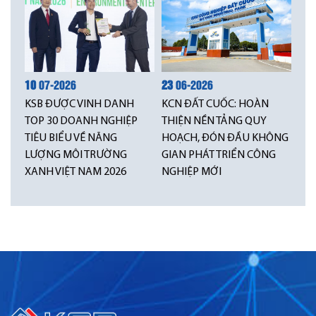
10
07-2026
23
06-2026
KSB ĐƯỢC VINH DANH
KCN ĐẤT CUỐC: HOÀN
TOP 30 DOANH NGHIỆP
THIỆN NỀN TẢNG QUY
TIÊU BIỂU VỀ NĂNG
HOẠCH, ĐÓN ĐẦU KHÔNG
LƯỢNG MÔI TRƯỜNG
GIAN PHÁT TRIỂN CÔNG
XANH VIỆT NAM 2026
NGHIỆP MỚI