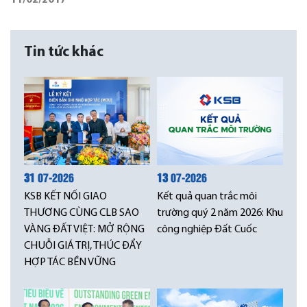
11/02/2017
Tin tức khác
31
07-2026
13
07-2026
KSB KẾT NỐI GIAO
Kết quả quan trắc môi
THƯƠNG CÙNG CLB SAO
trường quý 2 năm 2026: Khu
VÀNG ĐẤT VIỆT: MỞ RỘNG
công nghiệp Đất Cuốc
CHUỖI GIÁ TRỊ, THÚC ĐẨY
HỢP TÁC BỀN VỮNG