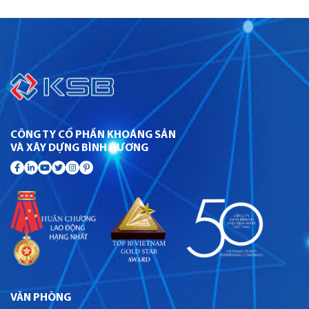
CÔNG TY CỔ PHẦN KHOÁNG SẢN
VÀ XÂY DỰNG BÌNH DƯƠNG
VĂN PHÒNG