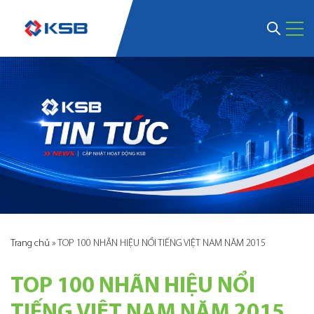
Trang chủ
»
TOP 100 NHÃN HIỆU NỔI TIẾNG VIỆT NAM NĂM 2015
TOP 100 NHÃN HIỆU NỔI
TIẾNG VIỆT NAM NĂM 2015