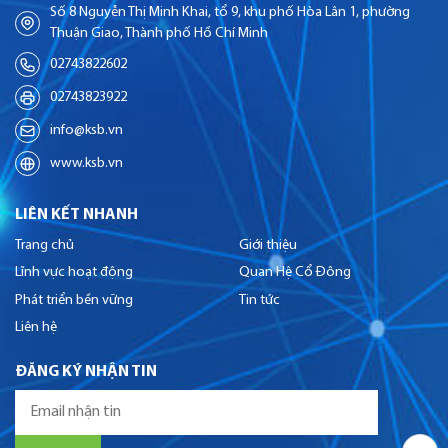
Số 8 Nguyễn Thị Minh Khai, tổ 9, khu phố Hòa Lân 1, phường
Thuận Giao, Thành phố Hồ Chí Minh
02743822602
02743823922
info@ksb.vn
www.ksb.vn
LIÊN KẾT NHANH
Trang chủ
Giới thiệu
Lĩnh vực hoạt động
Quan Hệ Cổ Đông
Phát triển bền vững
Tin tức
Liên hệ
ĐĂNG KÝ NHẬN TIN