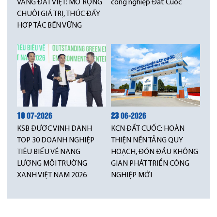
VÀNG ĐẤT VIỆT: MỞ RỘNG
công nghiệp Đất Cuốc
CHUỖI GIÁ TRỊ, THÚC ĐẨY
HỢP TÁC BỀN VỮNG
10
07-2026
23
06-2026
KSB ĐƯỢC VINH DANH
KCN ĐẤT CUỐC: HOÀN
TOP 30 DOANH NGHIỆP
THIỆN NỀN TẢNG QUY
TIÊU BIỂU VỀ NĂNG
HOẠCH, ĐÓN ĐẦU KHÔNG
LƯỢNG MÔI TRƯỜNG
GIAN PHÁT TRIỂN CÔNG
XANH VIỆT NAM 2026
NGHIỆP MỚI