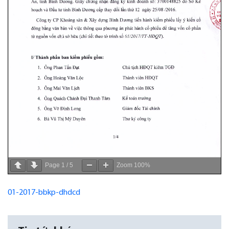
Page
1
/
5
Zoom
100%
01-2017-bbkp-dhdcd