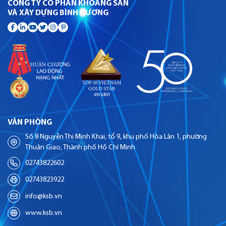
CÔNG TY CỔ PHẦN KHOÁNG SẢN
VÀ XÂY DỰNG BÌNH DƯƠNG
VĂN PHÒNG
Số 8 Nguyễn Thị Minh Khai, tổ 9, khu phố Hòa Lân 1, phường
Thuận Giao, Thành phố Hồ Chí Minh
02743822602
02743823922
info@ksb.vn
www.ksb.vn