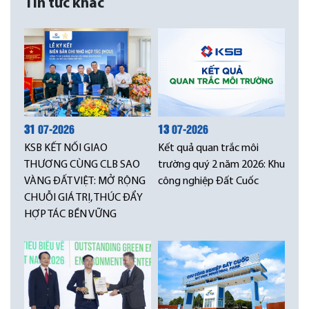
Tin tức khác
31
07-2026
13
07-2026
KSB KẾT NỐI GIAO
Kết quả quan trắc môi
THƯƠNG CÙNG CLB SAO
trường quý 2 năm 2026: Khu
VÀNG ĐẤT VIỆT: MỞ RỘNG
công nghiệp Đất Cuốc
CHUỖI GIÁ TRỊ, THÚC ĐẨY
HỢP TÁC BỀN VỮNG