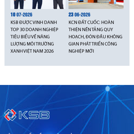
10
07-2026
23
06-2026
KSB ĐƯỢC VINH DANH
KCN ĐẤT CUỐC: HOÀN
TOP 30 DOANH NGHIỆP
THIỆN NỀN TẢNG QUY
TIÊU BIỂU VỀ NĂNG
HOẠCH, ĐÓN ĐẦU KHÔNG
LƯỢNG MÔI TRƯỜNG
GIAN PHÁT TRIỂN CÔNG
XANH VIỆT NAM 2026
NGHIỆP MỚI