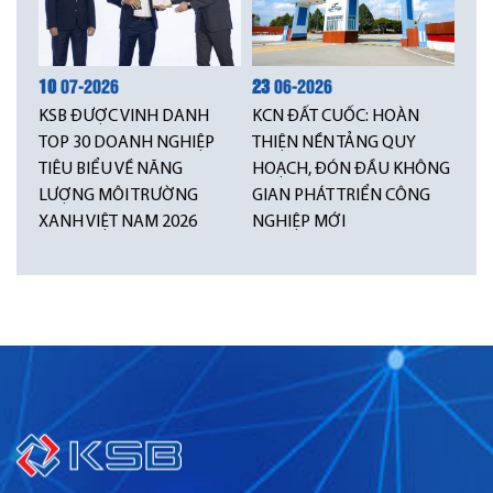
10
07-2026
23
06-2026
KSB ĐƯỢC VINH DANH
KCN ĐẤT CUỐC: HOÀN
TOP 30 DOANH NGHIỆP
THIỆN NỀN TẢNG QUY
TIÊU BIỂU VỀ NĂNG
HOẠCH, ĐÓN ĐẦU KHÔNG
LƯỢNG MÔI TRƯỜNG
GIAN PHÁT TRIỂN CÔNG
XANH VIỆT NAM 2026
NGHIỆP MỚI