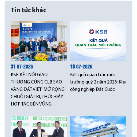
Tin tức khác
31
07-2026
13
07-2026
KSB KẾT NỐI GIAO
Kết quả quan trắc môi
THƯƠNG CÙNG CLB SAO
trường quý 2 năm 2026: Khu
VÀNG ĐẤT VIỆT: MỞ RỘNG
công nghiệp Đất Cuốc
CHUỖI GIÁ TRỊ, THÚC ĐẨY
HỢP TÁC BỀN VỮNG