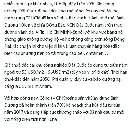
nhiều quốc gia khác nhau, tỉ lệ lấp đầy trên 70%. Khu công
nghiệp Đất Cuốc đang triển khai mở rộng lên quy mô 553ha,
cách trung TP.HCM 45 km về phía Bắc, cách thành phố mới Bình
Dương 10 km về phía Đông Bắc, KCN Đất Cuốc nằm trên trục
đường vành đai 4- Tp. Hồ Chí Minh kết nối với khu vực bằng hệ
thống giao thông đường bộ và hệ thống cảng trên sông Đồng
Nai, rất thuận lợi cho việc đi lại và luân chuyển hàng hóa (đặt
biệt các phương tiện có tải trọng cao, xe Container,…)
Giá thuê đất tại khu công nghiệp Đất Cuốc áp dụng từ giữa năm
ngoái từ 53 USD/m2 – 56USD/m2 (tùy vào vị trí lô đất). Thời hạn
thuê đất đến năm 2056. Phí quản lý, duy tu và bảo dưỡng hạ
tầng là 0,5USD/m2/năm.
Với hợp đồng này, Công ty CP Khoáng sản và Xây dựng Bình
Dương đã hoàn thành trên 70% kế hoạch thu hút đầu tư của
năm 2017 và đang tiếp tục thương thảo với 03 nhà đầu tư mới
với tổng diện tích hơn 30ha.