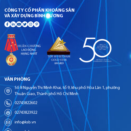
CÔNG TY CỔ PHẦN KHOÁNG SẢN
VÀ XÂY DỰNG BÌNH DƯƠNG
VĂN PHÒNG
Số 8 Nguyễn Thị Minh Khai, tổ 9, khu phố Hòa Lân 1, phường
Thuận Giao, Thành phố Hồ Chí Minh
02743822602
02743823922
info@ksb.vn