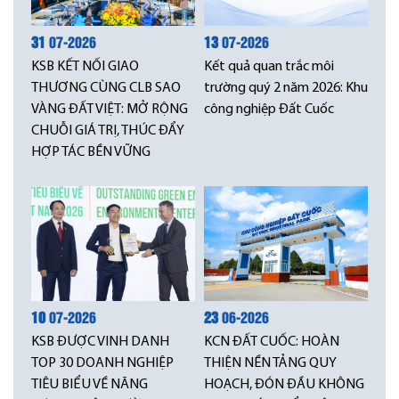
31
07-2026
13
07-2026
KSB KẾT NỐI GIAO
Kết quả quan trắc môi
THƯƠNG CÙNG CLB SAO
trường quý 2 năm 2026: Khu
VÀNG ĐẤT VIỆT: MỞ RỘNG
công nghiệp Đất Cuốc
CHUỖI GIÁ TRỊ, THÚC ĐẨY
HỢP TÁC BỀN VỮNG
10
07-2026
23
06-2026
KSB ĐƯỢC VINH DANH
KCN ĐẤT CUỐC: HOÀN
TOP 30 DOANH NGHIỆP
THIỆN NỀN TẢNG QUY
TIÊU BIỂU VỀ NĂNG
HOẠCH, ĐÓN ĐẦU KHÔNG