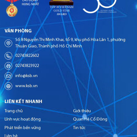
VĂN PHÒNG
Số 8 Nguyễn Thị Minh Khai, tổ 9, khu phố Hòa Lân 1, phường
Thuận Giao, Thành phố Hồ Chí Minh
02743822602
02743823922
info@ksb.vn
www.ksb.vn
LIÊN KẾT NHANH
Trang chủ
Giới thiệu
Lĩnh vực hoạt động
Quan Hệ Cổ Đông
Phát triển bền vững
Tin tức
Liên hệ