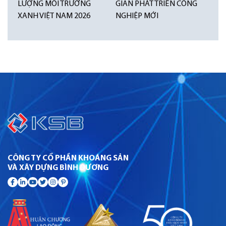
LƯỢNG MÔI TRƯỜNG
GIAN PHÁT TRIỂN CÔNG
XANH VIỆT NAM 2026
NGHIỆP MỚI
CÔNG TY CỔ PHẦN KHOÁNG SẢN
VÀ XÂY DỰNG BÌNH DƯƠNG