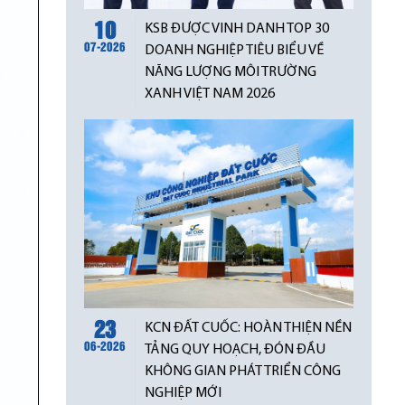
10
KSB ĐƯỢC VINH DANH TOP 30
07-2026
DOANH NGHIỆP TIÊU BIỂU VỀ
NĂNG LƯỢNG MÔI TRƯỜNG
XANH VIỆT NAM 2026
23
KCN ĐẤT CUỐC: HOÀN THIỆN NỀN
06-2026
TẢNG QUY HOẠCH, ĐÓN ĐẦU
KHÔNG GIAN PHÁT TRIỂN CÔNG
NGHIỆP MỚI