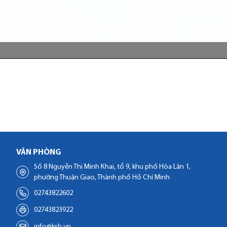
VĂN PHÒNG
Số 8 Nguyễn Thị Minh Khai, tổ 9, khu phố Hòa Lân 1,
phường Thuận Giao, Thành phố Hồ Chí Minh
02743822602
02743823922
info@ksb.vn