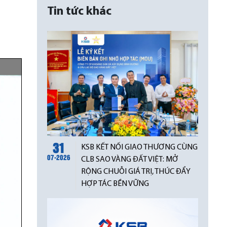
Tin tức khác
31
KSB KẾT NỐI GIAO THƯƠNG CÙNG
07-2026
CLB SAO VÀNG ĐẤT VIỆT: MỞ
RỘNG CHUỖI GIÁ TRỊ, THÚC ĐẨY
HỢP TÁC BỀN VỮNG