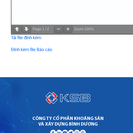
Page
1
/
2
Zoom
100%
Tải file đính kèm
Đính kèm file Báo cáo
CÔNG TY CỔ PHẦN KHOÁNG SẢN
VÀ XÂY DỰNG BÌNH DƯƠNG