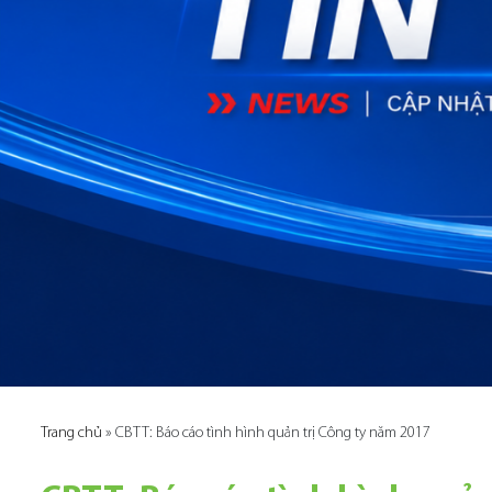
Trang chủ
»
CBTT: Báo cáo tình hình quản trị Công ty năm 2017