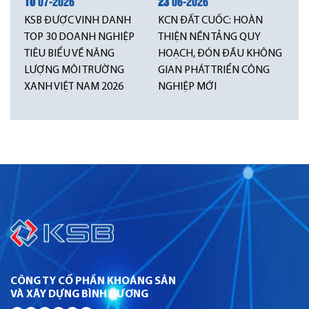
10
07-2026
23
06-2026
KSB ĐƯỢC VINH DANH
KCN ĐẤT CUỐC: HOÀN
TOP 30 DOANH NGHIỆP
THIỆN NỀN TẢNG QUY
TIÊU BIỂU VỀ NĂNG
HOẠCH, ĐÓN ĐẦU KHÔNG
LƯỢNG MÔI TRƯỜNG
GIAN PHÁT TRIỂN CÔNG
XANH VIỆT NAM 2026
NGHIỆP MỚI
CÔNG TY CỔ PHẦN KHOÁNG SẢN
VÀ XÂY DỰNG BÌNH DƯƠNG