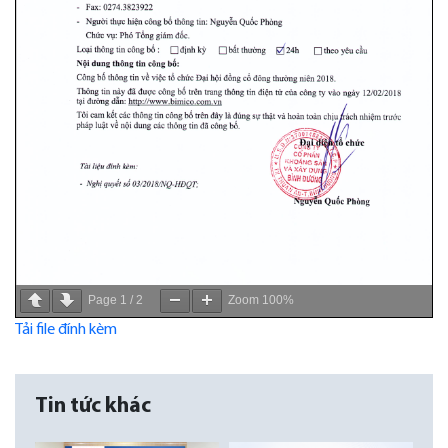
Page
1
/
2
Zoom
100%
Tải file đính kèm
Tin tức khác