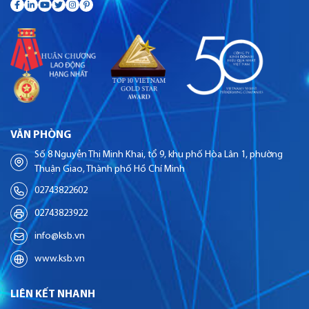
VĂN PHÒNG
Số 8 Nguyễn Thị Minh Khai, tổ 9, khu phố Hòa Lân 1, phường
Thuận Giao, Thành phố Hồ Chí Minh
02743822602
02743823922
info@ksb.vn
www.ksb.vn
LIÊN KẾT NHANH