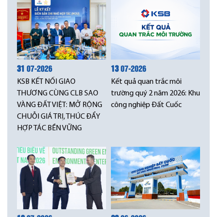
31
07-2026
13
07-2026
KSB KẾT NỐI GIAO
Kết quả quan trắc môi
THƯƠNG CÙNG CLB SAO
trường quý 2 năm 2026: Khu
VÀNG ĐẤT VIỆT: MỞ RỘNG
công nghiệp Đất Cuốc
CHUỖI GIÁ TRỊ, THÚC ĐẨY
HỢP TÁC BỀN VỮNG