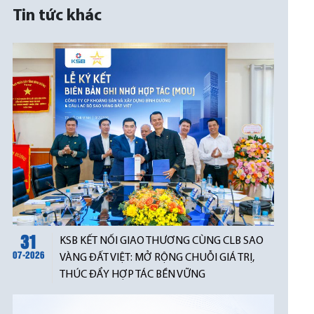
Tin tức khác
31
KSB KẾT NỐI GIAO THƯƠNG CÙNG CLB SAO
07-2026
VÀNG ĐẤT VIỆT: MỞ RỘNG CHUỖI GIÁ TRỊ,
THÚC ĐẨY HỢP TÁC BỀN VỮNG