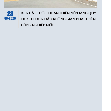
23
KCN ĐẤT CUỐC: HOÀN THIỆN NỀN TẢNG QUY
06-2026
HOẠCH, ĐÓN ĐẦU KHÔNG GIAN PHÁT TRIỂN
CÔNG NGHIỆP MỚI