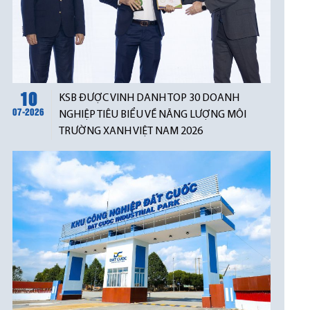
10
KSB ĐƯỢC VINH DANH TOP 30 DOANH
07-2026
NGHIỆP TIÊU BIỂU VỀ NĂNG LƯỢNG MÔI
TRƯỜNG XANH VIỆT NAM 2026