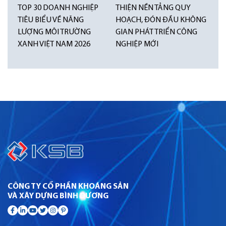
TOP 30 DOANH NGHIỆP
THIỆN NỀN TẢNG QUY
TIÊU BIỂU VỀ NĂNG
HOẠCH, ĐÓN ĐẦU KHÔNG
LƯỢNG MÔI TRƯỜNG
GIAN PHÁT TRIỂN CÔNG
XANH VIỆT NAM 2026
NGHIỆP MỚI
CÔNG TY CỔ PHẦN KHOÁNG SẢN
VÀ XÂY DỰNG BÌNH DƯƠNG