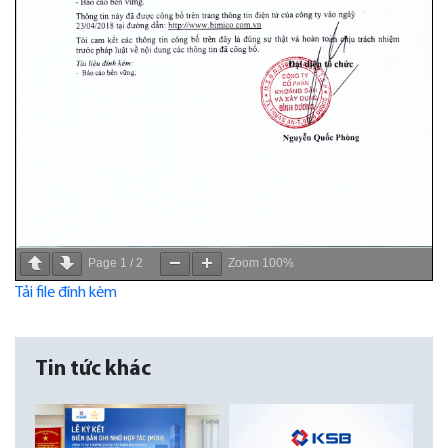
Page
1
/
2
Zoom
100%
Tải file đính kèm
Tin tức khác