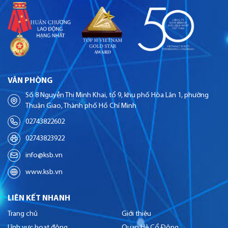
VĂN PHÒNG
Số 8 Nguyễn Thị Minh Khai, tổ 9, khu phố Hòa Lân 1, phường
Thuận Giao, Thành phố Hồ Chí Minh
02743822602
02743823922
info@ksb.vn
www.ksb.vn
LIÊN KẾT NHANH
Trang chủ
Giới thiệu
Lĩnh vực hoạt động
Quan Hệ Cổ Đông