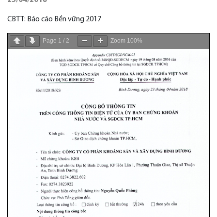
23/04/2018
CBTT: Báo cáo Bền vững 2017
Page
1
/
2
Zoom
100%