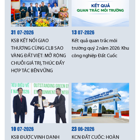
31
07-2026
13
07-2026
KSB KẾT NỐI GIAO
Kết quả quan trắc môi
THƯƠNG CÙNG CLB SAO
trường quý 2 năm 2026: Khu
VÀNG ĐẤT VIỆT: MỞ RỘNG
công nghiệp Đất Cuốc
CHUỖI GIÁ TRỊ, THÚC ĐẨY
HỢP TÁC BỀN VỮNG
10
07-2026
23
06-2026
KSB ĐƯỢC VINH DANH
KCN ĐẤT CUỐC: HOÀN