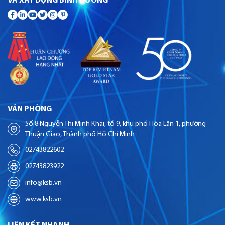
VÀ XÂY DỰNG BÌNH DƯƠNG
VĂN PHÒNG
Số 8 Nguyễn Thị Minh Khai, tổ 9, khu phố Hòa Lân 1, phường
Thuận Giao, Thành phố Hồ Chí Minh
02743822602
02743823922
info@ksb.vn
www.ksb.vn