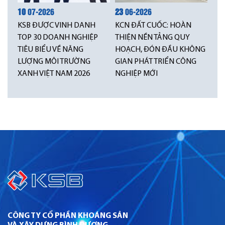
10
07-2026
23
06-2026
KSB ĐƯỢC VINH DANH
KCN ĐẤT CUỐC: HOÀN
TOP 30 DOANH NGHIỆP
THIỆN NỀN TẢNG QUY
TIÊU BIỂU VỀ NĂNG
HOẠCH, ĐÓN ĐẦU KHÔNG
LƯỢNG MÔI TRƯỜNG
GIAN PHÁT TRIỂN CÔNG
XANH VIỆT NAM 2026
NGHIỆP MỚI
CÔNG TY CỔ PHẦN KHOÁNG SẢN