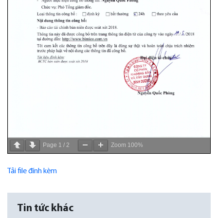
Page
1
/
2
Zoom
100%
Tải file đính kèm
Tin tức khác