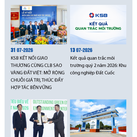
31
07-2026
13
07-2026
KSB KẾT NỐI GIAO
Kết quả quan trắc môi
THƯƠNG CÙNG CLB SAO
trường quý 2 năm 2026: Khu
VÀNG ĐẤT VIỆT: MỞ RỘNG
công nghiệp Đất Cuốc
CHUỖI GIÁ TRỊ, THÚC ĐẨY
HỢP TÁC BỀN VỮNG