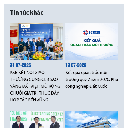
Tin tức khác
31
07-2026
13
07-2026
KSB KẾT NỐI GIAO
Kết quả quan trắc môi
THƯƠNG CÙNG CLB SAO
trường quý 2 năm 2026: Khu
VÀNG ĐẤT VIỆT: MỞ RỘNG
công nghiệp Đất Cuốc
CHUỖI GIÁ TRỊ, THÚC ĐẨY
HỢP TÁC BỀN VỮNG