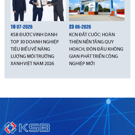
10
07-2026
23
06-2026
KSB ĐƯỢC VINH DANH
KCN ĐẤT CUỐC: HOÀN
TOP 30 DOANH NGHIỆP
THIỆN NỀN TẢNG QUY
TIÊU BIỂU VỀ NĂNG
HOẠCH, ĐÓN ĐẦU KHÔNG
LƯỢNG MÔI TRƯỜNG
GIAN PHÁT TRIỂN CÔNG
XANH VIỆT NAM 2026
NGHIỆP MỚI