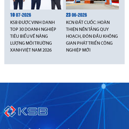
10
07-2026
23
06-2026
KSB ĐƯỢC VINH DANH
KCN ĐẤT CUỐC: HOÀN
TOP 30 DOANH NGHIỆP
THIỆN NỀN TẢNG QUY
TIÊU BIỂU VỀ NĂNG
HOẠCH, ĐÓN ĐẦU KHÔNG
LƯỢNG MÔI TRƯỜNG
GIAN PHÁT TRIỂN CÔNG
XANH VIỆT NAM 2026
NGHIỆP MỚI