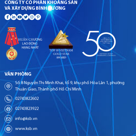
CÔNG TY CỔ PHẦN KHOÁNG SẢN
VÀ XÂY DỰNG BÌNH DƯƠNG
VĂN PHÒNG
Số 8 Nguyễn Thị Minh Khai, tổ 9, khu phố Hòa Lân 1, phường
Thuận Giao, Thành phố Hồ Chí Minh
02743822602
02743823922
info@ksb.vn
www.ksb.vn