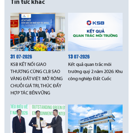
Tin tức khác
31
07-2026
13
07-2026
KSB KẾT NỐI GIAO
Kết quả quan trắc môi
THƯƠNG CÙNG CLB SAO
trường quý 2 năm 2026: Khu
VÀNG ĐẤT VIỆT: MỞ RỘNG
công nghiệp Đất Cuốc
CHUỖI GIÁ TRỊ, THÚC ĐẨY
HỢP TÁC BỀN VỮNG