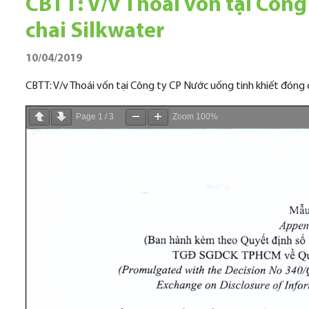
CBTT: V/v Thoái vốn tại Công
chai Silkwater
10/04/2019
CBTT: V/v Thoái vốn tại Công ty CP Nước uống tinh khiết đóng 
Page
1
/
3
Zoom
100%