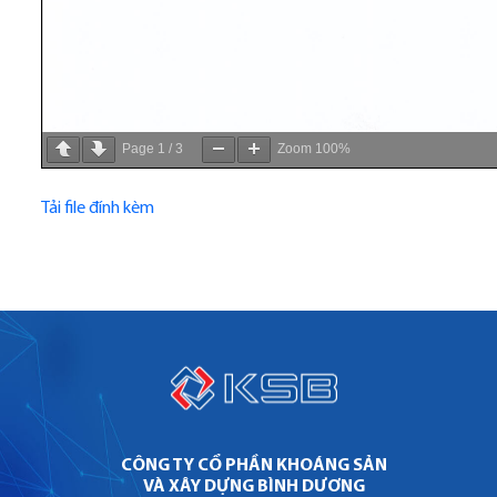
Page
1
/
3
Zoom
100%
Tải file đính kèm
CÔNG TY CỔ PHẦN KHOÁNG SẢN
VÀ XÂY DỰNG BÌNH DƯƠNG