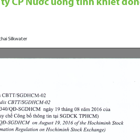
 ty CP Nước uống tinh khiết đó
chai Silkwater