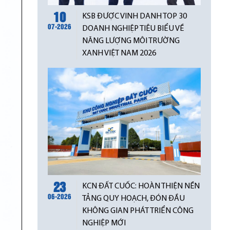
10
KSB ĐƯỢC VINH DANH TOP 30
07-2026
DOANH NGHIỆP TIÊU BIỂU VỀ
NĂNG LƯỢNG MÔI TRƯỜNG
XANH VIỆT NAM 2026
23
KCN ĐẤT CUỐC: HOÀN THIỆN NỀN
06-2026
TẢNG QUY HOẠCH, ĐÓN ĐẦU
KHÔNG GIAN PHÁT TRIỂN CÔNG
NGHIỆP MỚI