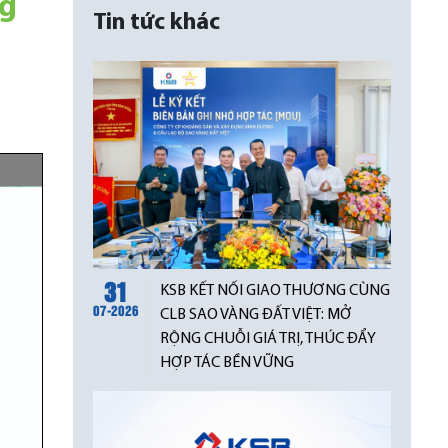
ng
Tin tức khác
31
KSB KẾT NỐI GIAO THƯƠNG CÙNG
07-2026
CLB SAO VÀNG ĐẤT VIỆT: MỞ
RỘNG CHUỖI GIÁ TRỊ, THÚC ĐẨY
HỢP TÁC BỀN VỮNG