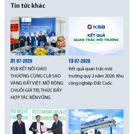
Tin tức khác
31
07-2026
13
07-2026
KSB KẾT NỐI GIAO
Kết quả quan trắc môi
THƯƠNG CÙNG CLB SAO
trường quý 2 năm 2026: Khu
VÀNG ĐẤT VIỆT: MỞ RỘNG
công nghiệp Đất Cuốc
CHUỖI GIÁ TRỊ, THÚC ĐẨY
HỢP TÁC BỀN VỮNG