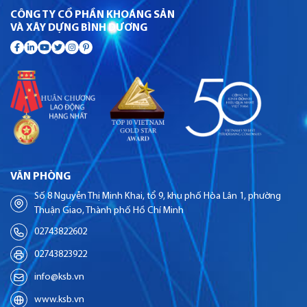
CÔNG TY CỔ PHẦN KHOÁNG SẢN
VÀ XÂY DỰNG BÌNH DƯƠNG
VĂN PHÒNG
Số 8 Nguyễn Thị Minh Khai, tổ 9, khu phố Hòa Lân 1, phường
Thuận Giao, Thành phố Hồ Chí Minh
02743822602
02743823922
info@ksb.vn
www.ksb.vn