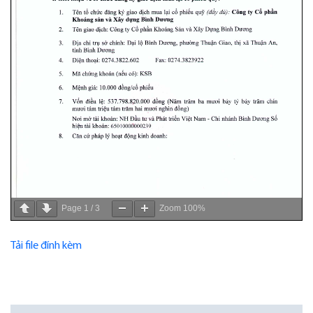
Page
1
/
3
Zoom
100%
Tải file đính kèm