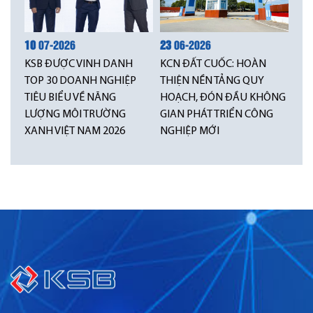
10
07-2026
23
06-2026
KSB ĐƯỢC VINH DANH
KCN ĐẤT CUỐC: HOÀN
TOP 30 DOANH NGHIỆP
THIỆN NỀN TẢNG QUY
TIÊU BIỂU VỀ NĂNG
HOẠCH, ĐÓN ĐẦU KHÔNG
LƯỢNG MÔI TRƯỜNG
GIAN PHÁT TRIỂN CÔNG
XANH VIỆT NAM 2026
NGHIỆP MỚI